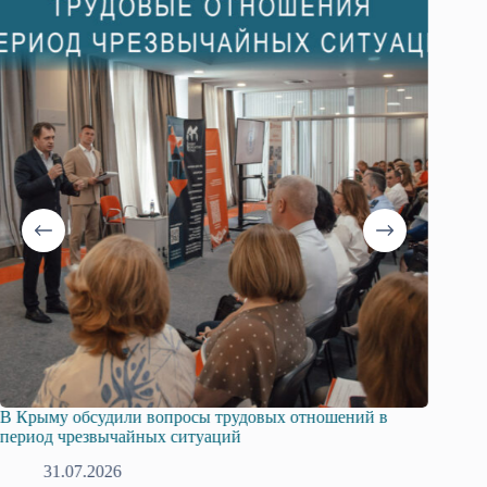
В Крыму обсудили вопросы трудовых отношений в
Русска
период чрезвычайных ситуаций
профсо
31.07.2026
2