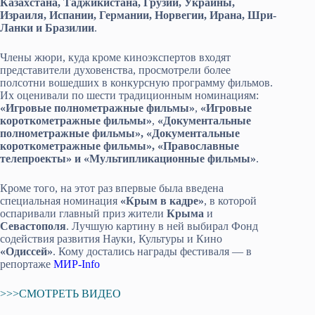
Казахстана, Таджикистана, Грузии, Украины,
Израиля, Испании, Германии, Норвегии, Ирана, Шри-
Ланки и Бразилии
.
Члены жюри, куда кроме киноэкспертов входят
представители духовенства, просмотрели более
полсотни вошедших в конкурсную программу фильмов.
Их оценивали по шести традиционным номинациям:
«Игровые полнометражные фильмы»
,
«Игровые
короткометражные фильмы»
,
«Документальные
полнометражные фильмы», «Документальные
короткометражные фильмы», «Православные
телепроекты» и «Мультипликационные фильмы»
.
Кроме того, на этот раз впервые была введена
специальная номинация
«Крым в кадре»
, в которой
оспаривали главный приз жители
Крыма
и
Севастополя
. Лучшую картину в ней выбирал Фонд
содействия развития Науки, Культуры и Кино
«Одиссей»
. Кому достались награды фестиваля — в
репортаже
МИР-Info
>>>СМОТРЕТЬ ВИДЕО