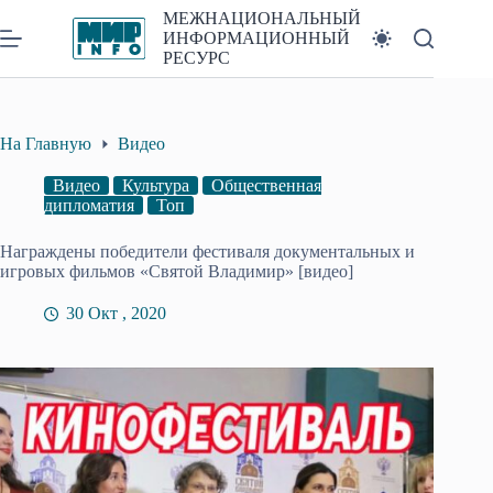
Перейти
МЕЖНАЦИОНАЛЬНЫЙ
к
ИНФОРМАЦИОННЫЙ
сути
РЕСУРС
На Главную
Видео
Видео
Культура
Общественная
дипломатия
Топ
Награждены победители фестиваля документальных и
игровых фильмов «Святой Владимир» [видео]
30 Окт , 2020