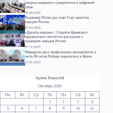
вопросы языкового суверенитета в цифровой
среде
05.06.2026
Владимир Путин дал старт Году единства
народов России
05.02.2026
«Дружба народов»: Студенты Крымского
юридического института рассказали о
традициях народов России
07.11.2025
Маршруты двух профсоюзных автопробегов в
честь 80-летия Победы пересеклись в Керчи
15.05.2025
Архив Новостей
Октябрь 2020
Пн
Вт
Ср
Чт
Пт
Сб
Вс
1
2
3
4
5
6
7
8
9
10
11