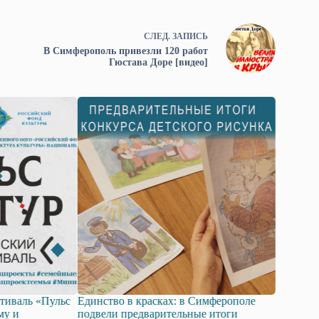
СЛЕД.
ЗАПИСЬ
В Симферополь привезли 120 работ
Гюстава Доре [видео]
аль «Пульс
Единство в красках: в Симферополе
От государс
и
подвели предварительные итоги
политики к 