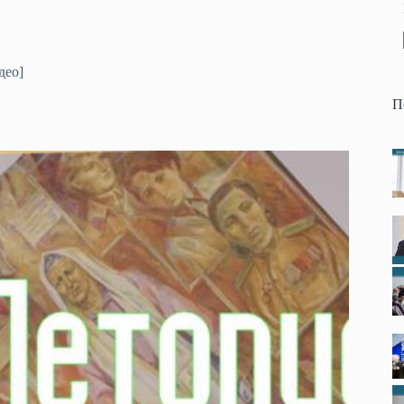
део]
П