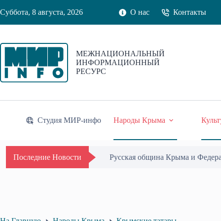
Перейти
Суббота, 8 августа, 2026
О нас
Контакты
к
сути
МЕЖНАЦИОНАЛЬНЫЙ
ИНФОРМАЦИОННЫЙ
РЕСУРС
Студия МИР-инфо
Народы Крыма
Культ
Русская община Крыма и Федер
Последние Новости
На Главную
Народы Крыма
Крымские татары