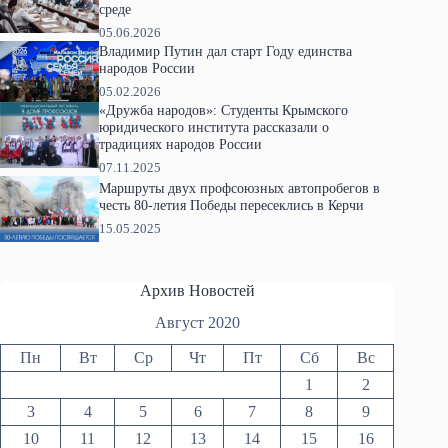
среде
05.06.2026
Владимир Путин дал старт Году единства
народов России
05.02.2026
«Дружба народов»: Студенты Крымского
юридического института рассказали о
традициях народов России
07.11.2025
Маршруты двух профсоюзных автопробегов в
честь 80-летия Победы пересеклись в Керчи
15.05.2025
Архив Новостей
Август 2020
Пн
Вт
Ср
Чт
Пт
Сб
Вс
1
2
3
4
5
6
7
8
9
10
11
12
13
14
15
16