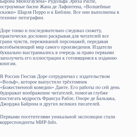
Барона Мюнхгаузена» Рудольфа Эриха Распе,
остроумные басни Жана де Лафонтена, «Волшебные
сказки» Шарля Перро и к Библии. Все они выполнены в
технике литографии.
Доре тонко и последовательно следовал сюжету,
практически дословно раскрывая для читателей все
грани чувств, переживаний персонажей, передавая
всеобъемлющий мир самого произведения. Издатели
буквально выстраивались в очередь за право первыми
заполучить его иллюстрации к готовящимся к изданию
книгам.
В России Гюстав Доре сотрудничал с издательством
«Вольф», которое выпустило трёхтомник
«Божественной комедии» Данте. Его работы по сей день
будоражат воображение читателей, помогая глубже
постигать мудрость Франсуа Рабле, Оноре де Бальзака,
Джорджа Байрона и других великих писателей.
Первыми посетителями уникальной экспозиции стали
корреспонденты МИР-Info.