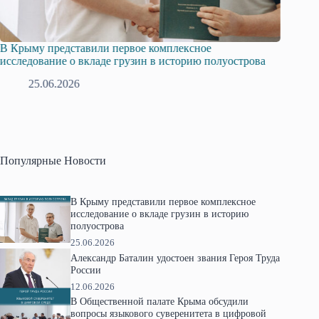
В Крыму представили первое комплексное
Всеросс
исследование о вкладе грузин в историю полуострова
в Крым
25.06.2026
1
Популярные Новости
В Крыму представили первое комплексное
исследование о вкладе грузин в историю
полуострова
25.06.2026
Александр Баталин удостоен звания Героя Труда
России
12.06.2026
В Общественной палате Крыма обсудили
вопросы языкового суверенитета в цифровой