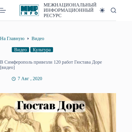
Перейти
МЕЖНАЦИОНАЛЬНЫЙ
к
ИНФОРМАЦИОННЫЙ
сути
РЕСУРС
На Главную
Видео
Видео
Культура
В Симферополь привезли 120 работ Гюстава Доре
[видео]
7 Авг , 2020