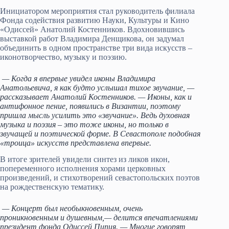
Инициа
тором мероприятия стал руководитель филиала
Фонда содействия развитию Науки, Культуры и Кино
«Одиссей» Анатолий Костенников. Вдохновившись
выставкой работ Владимира Денщикова, он задумал
объединить в одном пространстве три вида искусств –
иконотворчество, музыку и поэзию.
— Когда я впервые увидел иконы Владимира
Анатольевича, я как будто услышал тихое звучание, —
рассказывает Анатолий Костенников. — Иконы, как и
антифонное пение, появились в Византии, поэтому
пришла мысль усилить это «звучание». Ведь духовная
музыка и поэзия – это тоже иконы, но только в
звучащей и поэтической форме. В Севастополе подобная
«троица» искусств представлена впервые.
В итоге зрителей увидели синтез из ликов икон,
попеременного исполнения хорами церковных
произведений, и стихотворений севастопольских поэтов
на рождественскую тематику.
— Концерт был необыкновенным, очень
проникновенным и душевным,— делится впечатлениями
президент фонда Одиссей Пипия. — Многие говорят,