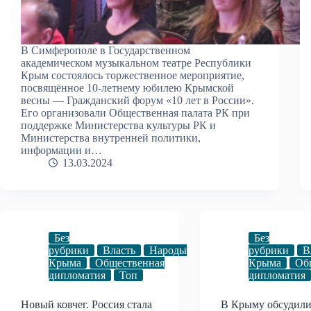
В Симферополе в Государственном
академическом музыкальном театре Республики
Крым состоялось торжественное мероприятие,
посвящённое 10-летнему юбилею Крымской
весны — Гражданский форум «10 лет в России».
Его организовали Общественная палата РК при
поддержке Министерства культуры РК и
Министерства внутренней политики,
информации и…
13.03.2024
Без
Без
рубрики
Власть
Народы
рубрики
В
Крыма
Общественная
Крыма
Об
дипломатия
Топ
дипломатия
Новый ковчег. Россия стала
В Крыму обсудили