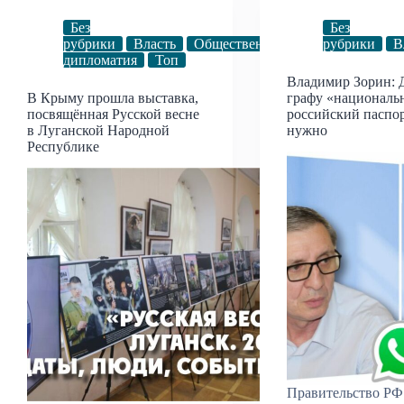
Без
Без
рубрики
Власть
Общественная
рубрики
В
дипломатия
Топ
Владимир Зорин: 
В Крыму прошла выставка,
графу «национальн
посвящённая Русской весне
российский паспор
в Луганской Народной
нужно
Республике
Правительство РФ