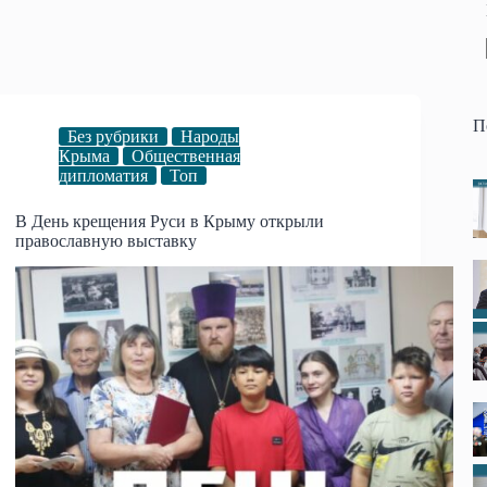
П
Без рубрики
Народы
Крыма
Общественная
дипломатия
Топ
В День крещения Руси в Крыму открыли
православную выставку