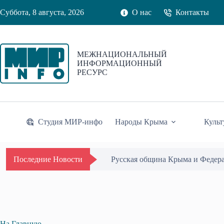
Перейти
Суббота, 8 августа, 2026
О нас
Контакты
к
сути
МЕЖНАЦИОНАЛЬНЫЙ
ИНФОРМАЦИОННЫЙ
РЕСУРС
Студия МИР-инфо
Народы Крыма
Культ
Одиссей Пипия удостоен Почётн
Последние Новости
На Главную