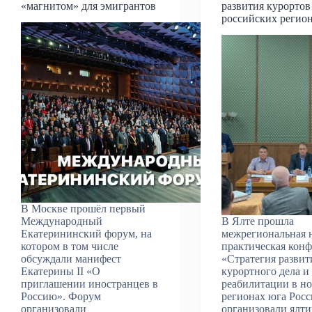
«магнитом» для эмигрантов
развития курортов
российских регио
В Москве прошёл первый
Международный
В Ялте прошла
Екатерининский форум, на
межрегиональная 
котором в том числе
практическая кон
обсуждали манифест
«Стратегия развит
Екатерины II «О
курортного дела и
приглашении иностранцев в
реабилитации в н
Россию». Форум
регионах юга Росс
организовали
организовали ялт