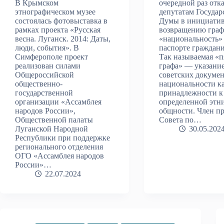
В Крымском
очередной раз отк
этнографическом музее
депутатам Госуда
состоялась фотовыставка в
Думы в инициатив
рамках проекта «Русская
возвращению гра
весна. Луганск. 2014: Даты,
«национальность»
люди, события». В
паспорте граждан
Симферополе проект
Так называемая «п
реализован силами
графа» — указание
Общероссийской
советских докуме
общественно-
национальности ка
государственной
принадлежности к
организации «Ассамблея
определенной этн
народов России»,
общности. Член п
Общественной палаты
Совета по…
Луганской Народной
30.05.202
Республики при поддержке
регионального отделения
ОГО «Ассамблея народов
России»…
22.07.2024