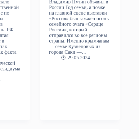
азало
Владимир Путин объявил в
рственной
России Год семьи, а позже
е по
на главной сцене выставки
фы
«Россия» был зажжён огонь
 в
семейного очага «Сердце
ина РФ.
России», который
ятая
отправился во все регионы
 в
страны. Именно крымчанам
нтах
— семье Кузнецовых из
к факта
города Саки —…
29.05.2024
ической
резидиума
4