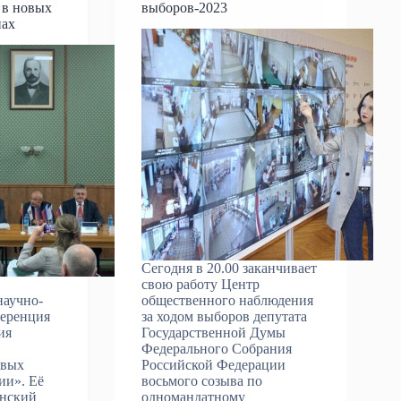
 в новых
выборов-2023
нах
Сегодня в 20.00 заканчивает
свою работу Центр
научно-
общественного наблюдения
ференция
за ходом выборов депутата
ия
Государственной Думы
Федерального Собрания
овых
Российской Федерации
ии». Её
восьмого созыва по
инский
одномандатному