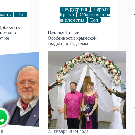
Без рубрики
Народы
ласть
Топ
Крыма
Общественная
дипломатия
Топ
Добавлять
ость» в
Наталья Пельо:
т не
Особенности крымской
свадьбы в Год семьи
 в
23 января 2024 года