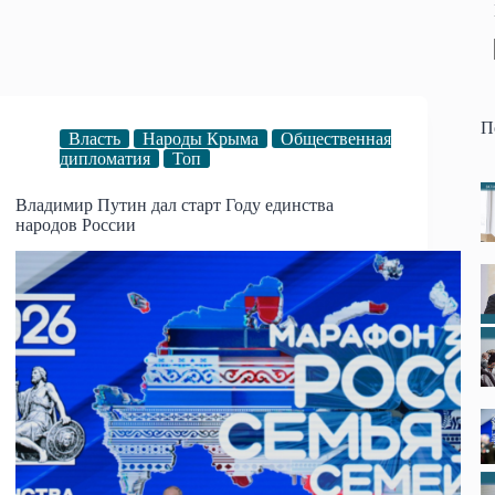
П
Власть
Народы Крыма
Общественная
дипломатия
Топ
Владимир Путин дал старт Году единства
народов России