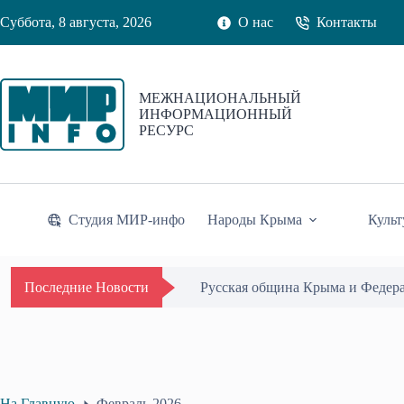
Перейти
Суббота, 8 августа, 2026
О нас
Контакты
к
сути
МЕЖНАЦИОНАЛЬНЫЙ
ИНФОРМАЦИОННЫЙ
РЕСУРС
Студия МИР-инфо
Народы Крыма
Культ
Русская община Крыма и Федер
Последние Новости
На Главную
Февраль 2026