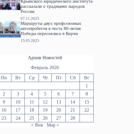
Крымского юридического института
рассказали о традициях народов
России
07.11.2025
Маршруты двух профсоюзных
автопробегов в честь 80-летия
Победы пересеклись в Керчи
15.05.2025
Архив Новостей
Февраль 2026
Пн
Вт
Ср
Чт
Пт
Сб
Вс
1
2
3
4
5
6
7
8
9
10
11
12
13
14
15
16
17
18
19
20
21
22
23
24
25
26
27
28
« Янв
Мар »