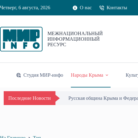
Перейти
Четверг, 6 августа, 2026
О нас
Контакты
к
сути
МЕЖНАЦИОНАЛЬНЫЙ
ИНФОРМАЦИОННЫЙ
РЕСУРС
Студия МИР-инфо
Народы Крыма
Культ
Русская община Крыма и Федер
Последние Новости
На Главную
Топ