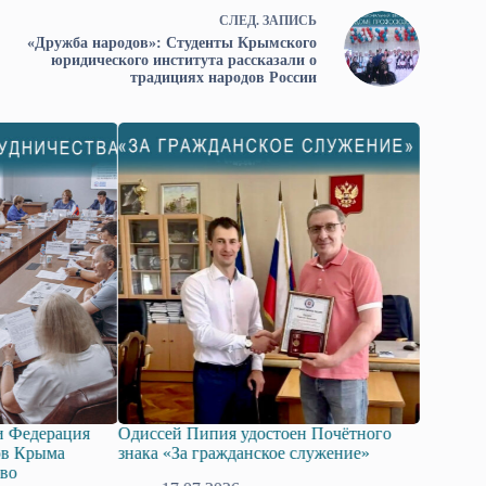
СЛЕД.
ЗАПИСЬ
«Дружба народов»: Студенты Крымского
юридического института рассказали о
традициях народов России
Одиссей Пипия удостоен Почётного
Госдума приняла в п
знака «За гражданское служение»
законопроект о подд
технологий искусств