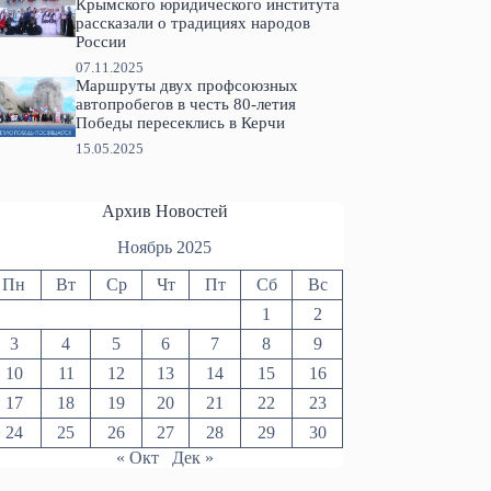
Крымского юридического института
рассказали о традициях народов
России
07.11.2025
Маршруты двух профсоюзных
автопробегов в честь 80-летия
Победы пересеклись в Керчи
15.05.2025
Архив Новостей
Ноябрь 2025
Пн
Вт
Ср
Чт
Пт
Сб
Вс
1
2
3
4
5
6
7
8
9
10
11
12
13
14
15
16
17
18
19
20
21
22
23
24
25
26
27
28
29
30
« Окт
Дек »