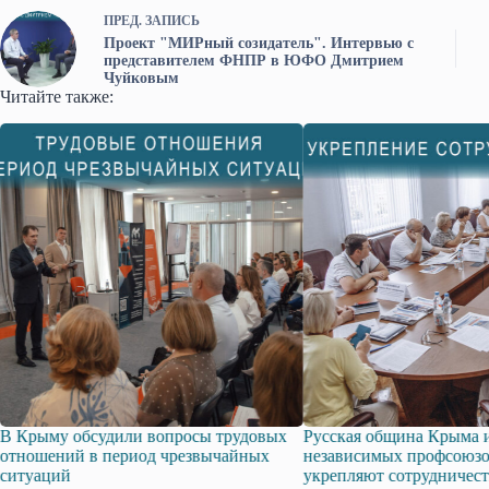
ПРЕД.
ЗАПИСЬ
Проект "МИРный созидатель". Интервью с
представителем ФНПР в ЮФО Дмитрием
Чуйковым
Читайте также:
судили вопросы трудовых
Русская община Крыма и Федерация
в период чрезвычайных
независимых профсоюзов Крыма
укрепляют сотрудничество