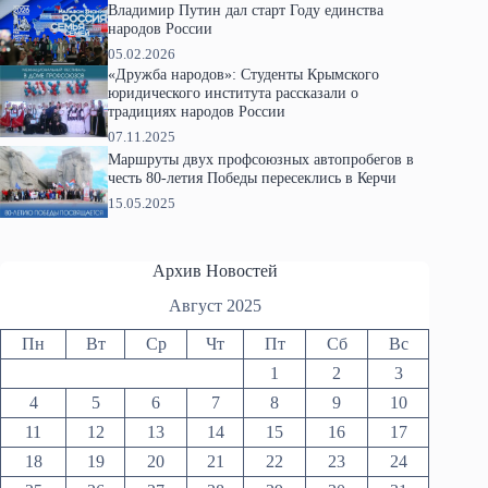
Владимир Путин дал старт Году единства
народов России
05.02.2026
«Дружба народов»: Студенты Крымского
юридического института рассказали о
традициях народов России
07.11.2025
Маршруты двух профсоюзных автопробегов в
честь 80-летия Победы пересеклись в Керчи
15.05.2025
Архив Новостей
Август 2025
Пн
Вт
Ср
Чт
Пт
Сб
Вс
1
2
3
4
5
6
7
8
9
10
11
12
13
14
15
16
17
18
19
20
21
22
23
24