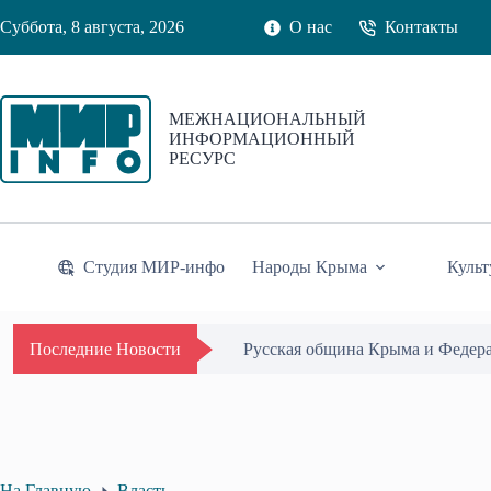
Перейти
Суббота, 8 августа, 2026
О нас
Контакты
к
сути
МЕЖНАЦИОНАЛЬНЫЙ
ИНФОРМАЦИОННЫЙ
РЕСУРС
Студия МИР-инфо
Народы Крыма
Культ
Русская община Крыма и Федер
Последние Новости
На Главную
Власть