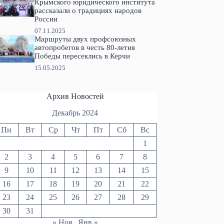
Крымского юридического института
рассказали о традициях народов
России
07.11.2025
Маршруты двух профсоюзных
автопробегов в честь 80-летия
Победы пересеклись в Керчи
15.05.2025
Архив Новостей
Декабрь 2024
Пн
Вт
Ср
Чт
Пт
Сб
Вс
1
2
3
4
5
6
7
8
9
10
11
12
13
14
15
16
17
18
19
20
21
22
23
24
25
26
27
28
29
30
31
« Ноя
Янв »