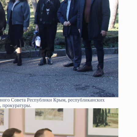
енного Совета Республики Крым, республиканских
, прокуратуры.