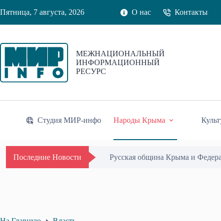
Перейти
Пятница, 7 августа, 2026
О нас
Контакты
к
сути
МЕЖНАЦИОНАЛЬНЫЙ
ИНФОРМАЦИОННЫЙ
РЕСУРС
Студия МИР-инфо
Народы Крыма
Культ
Русская община Крыма и Федер
Последние Новости
На Главную
Власть