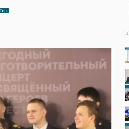
Топ
П