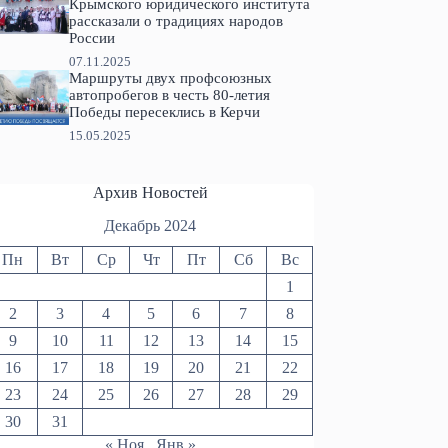
Крымского юридического института
рассказали о традициях народов
России
07.11.2025
Маршруты двух профсоюзных
автопробегов в честь 80-летия
Победы пересеклись в Керчи
15.05.2025
Архив Новостей
Декабрь 2024
Пн
Вт
Ср
Чт
Пт
Сб
Вс
1
2
3
4
5
6
7
8
9
10
11
12
13
14
15
16
17
18
19
20
21
22
23
24
25
26
27
28
29
30
31
« Ноя
Янв »