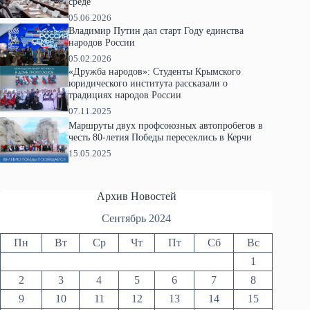
среде
05.06.2026
Владимир Путин дал старт Году единства
народов России
05.02.2026
«Дружба народов»: Студенты Крымского
юридического института рассказали о
традициях народов России
07.11.2025
Маршруты двух профсоюзных автопробегов в
честь 80-летия Победы пересеклись в Керчи
15.05.2025
Архив Новостей
Сентябрь 2024
Пн
Вт
Ср
Чт
Пт
Сб
Вс
1
2
3
4
5
6
7
8
9
10
11
12
13
14
15