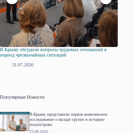
В Крыму обсудили вопросы трудовых отношений в
Русска
период чрезвычайных ситуаций
профсо
31.07.2026
2
Популярные Новости
В Крыму представили первое комплексное
исследование о вкладе грузин в историю
полуострова
25.06.2026