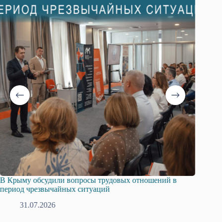
В Крыму обсудили вопросы трудовых отношений в
Русска
период чрезвычайных ситуаций
профсо
31.07.2026
2