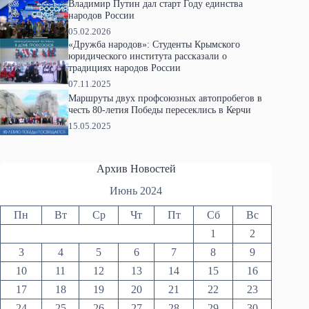
Владимир Путин дал старт Году единства
народов России
05.02.2026
«Дружба народов»: Студенты Крымского
юридического института рассказали о
традициях народов России
07.11.2025
Маршруты двух профсоюзных автопробегов в
честь 80-летия Победы пересеклись в Керчи
15.05.2025
Архив Новостей
Июнь 2024
Пн
Вт
Ср
Чт
Пт
Сб
Вс
1
2
3
4
5
6
7
8
9
10
11
12
13
14
15
16
17
18
19
20
21
22
23
24
25
26
27
28
29
30