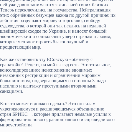
ней уже давно занимаются эвтаназией своих близких.
Теперь переключились на государства. Нейтрализация
этих обречённых безумцев важна по другой причине: их
действия разрушают мировую торговлю, свободу
судоходства, о которой они так пеклись на недавней
швейцарской сходке по Украине, и наносят большой
экономический и социальный ущерб странам и людям,
которые мечтают строить благополучный и
процветающий мир.
Как же остановить эту ЕСовскую «обезьяну с
гранатой»? Рецепт, на мой взгляд есть. Это тотальное,
консолидированное неисполнение вводимых
незаконных рестрикций и ограничений мировым
большинством, подвергающимся со стороны Запада
насилию и шантажу преступными вторичными
санкциями.
Кто это может и должен сделать? Это по силам
укрепляющемуся и расширяющемуся объединению
стран БРИКС +, которые прилагают немалые усилия к
формированию нового, равноправного и справедливого
мироустройства.