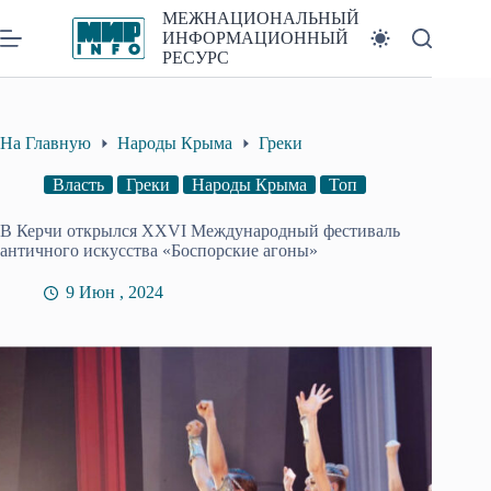
Перейти
МЕЖНАЦИОНАЛЬНЫЙ
к
ИНФОРМАЦИОННЫЙ
сути
РЕСУРС
На Главную
Народы Крыма
Греки
Власть
Греки
Народы Крыма
Топ
В Керчи открылся XXVI Международный фестиваль
античного искусства «Боспорские агоны»
9 Июн , 2024