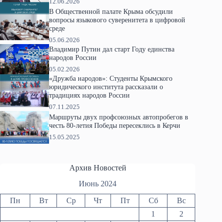
12.06.2026
В Общественной палате Крыма обсудили
вопросы языкового суверенитета в цифровой
среде
05.06.2026
Владимир Путин дал старт Году единства
народов России
05.02.2026
«Дружба народов»: Студенты Крымского
юридического института рассказали о
традициях народов России
07.11.2025
Маршруты двух профсоюзных автопробегов в
честь 80-летия Победы пересеклись в Керчи
15.05.2025
Архив Новостей
Июнь 2024
Пн
Вт
Ср
Чт
Пт
Сб
Вс
1
2