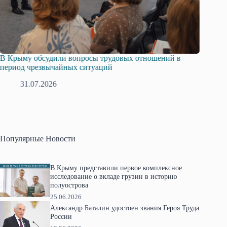
Русская община Крыма и Федерация независимых
Одиссе
профсоюзов Крыма укрепляют сотрудничество
гражда
28.07.2026
1
Популярные Новости
В Крыму представили первое комплексное
исследование о вкладе грузин в историю
полуострова
25.06.2026
Александр Баталин удостоен звания Героя Труда
России