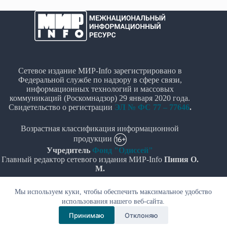
Сетевое издание МИР-Info зарегистрировано в
Федеральной службе по надзору в сфере связи,
информационных технологий и массовых
коммуникаций (Роскомнадзор) 29 января 2020 года.
Свидетельство о регистрации
ЭЛ № ФС 77 – 77646
.
Возрастная классификация информационной
продукции
Учредитель
Фонд "Одиссей"
Главный редактор сетевого издания МИР-Info
Пипия О.
М.
Политика в отношении обработки персональных
Мы используем куки, чтобы обеспечить максимальное удобство
данных
использования нашего веб-сайта.
Принимаю
Отклоняю
© Все права защищены 2020-2026г. - "МИР-Info"