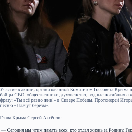
Участие в акции, организованной Комитетом Госсовета Крыма
бойцы СВО, общественники, духовенство, родные погибших сол
фразу: «Ты всё равно жив!» в Сквере Победы. Протоиерей Игор
песню «Плачут березы».
Глава Крыма Сергей Аксёнов:
— Сегодня мы чтим память всех, кто отдал жизнь за Родину. Г