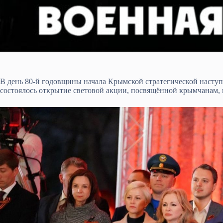
В день 80-й годовщины начала Крымской стратегической насту
состоялось открытие световой акции, посвящённой крымчанам,