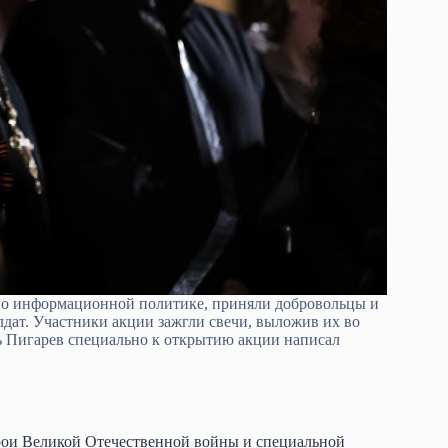
 по информационной политике, приняли добровольцы и
дат. Участники акции зажгли свечи, выложив их во
ь Пигарев специально к открытию акции написал
ерои Великой Отечественной войны и специальной