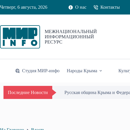
Перейти
Четверг, 6 августа, 2026
О нас
Контакты
к
сути
МЕЖНАЦИОНАЛЬНЫЙ
ИНФОРМАЦИОННЫЙ
РЕСУРС
Студия МИР-инфо
Народы Крыма
Культ
Одиссей Пипия удостоен Почётн
Последние Новости
На Главную
Власть