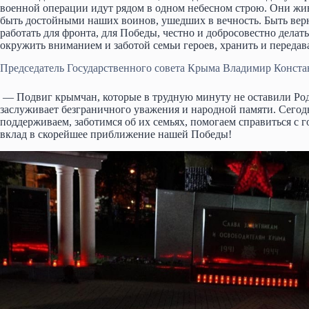
военной операции идут рядом в одном небесном строю. Они жив
быть достойными наших воинов, ушедших в вечность. Быть верны
работать для фронта, для Победы, честно и добросовестно делат
окружить вниманием и заботой семьи героев, хранить и переда
Председатель Государственного совета Крыма Владимир Конста
— Подвиг крымчан, которые в трудную минуту не оставили Родин
заслуживает безграничного уважения и народной памяти. Сегод
поддерживаем, заботимся об их семьях, помогаем справиться с 
вклад в скорейшее приближение нашей Победы!