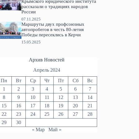
Крымского юридического института
рассказали о традициях народов
России
07.11.2025
Маршруты двух профсоюзных
автопробегов в честь 80-летия
Победы пересеклись в Керчи
15.05.2025
Архив Новостей
Апрель 2024
Пн
Вт
Ср
Чт
Пт
Сб
Вс
1
2
3
4
5
6
7
8
9
10
11
12
13
14
15
16
17
18
19
20
21
22
23
24
25
26
27
28
29
30
« Мар
Май »