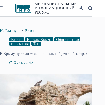
Перейти
МЕЖНАЦИОНАЛЬНЫЙ
к
ИНФОРМАЦИОННЫЙ
сути
РЕСУРС
На Главную
Власть
Власть
Народы Крыма
Общественная
дипломатия
Топ
В Крыму провели межнациональный деловой завтрак
3 Дек , 2023