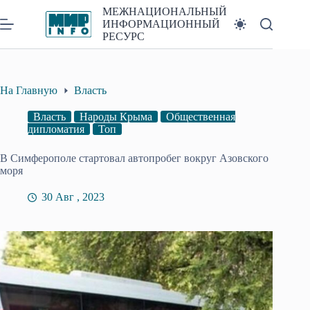
Перейти
МЕЖНАЦИОНАЛЬНЫЙ
к
ИНФОРМАЦИОННЫЙ
сути
РЕСУРС
На Главную
Власть
Власть
Народы Крыма
Общественная
дипломатия
Топ
В Симферополе стартовал автопробег вокруг Азовского
моря
30 Авг , 2023