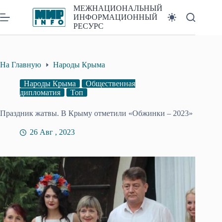
Перейти
МЕЖНАЦИОНАЛЬНЫЙ
к
ИНФОРМАЦИОННЫЙ
сути
РЕСУРС
На Главную
Народы Крыма
Народы Крыма
Общественная
дипломатия
Топ
Праздник жатвы. В Крыму отметили «Обжинки – 2023»
26 Авг , 2023