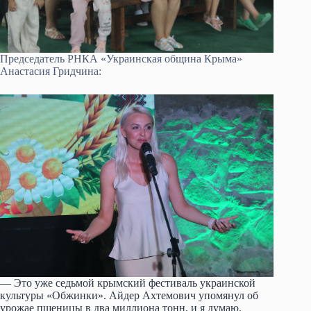
Председатель РНКА «Украинская община Крыма»
Анастасия Гридчина:
— Это уже седьмой крымский фестиваль украинской
культуры «Обжинки». Айдер Ахтемович упомянул об
урожае пшеницы в два миллиона тонн, и я думаю,