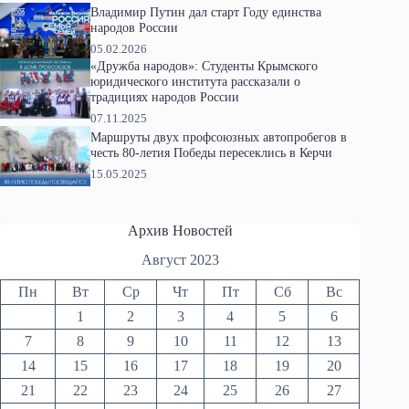
Владимир Путин дал старт Году единства
народов России
05.02.2026
«Дружба народов»: Студенты Крымского
юридического института рассказали о
традициях народов России
07.11.2025
Маршруты двух профсоюзных автопробегов в
честь 80-летия Победы пересеклись в Керчи
15.05.2025
Архив Новостей
Август 2023
Пн
Вт
Ср
Чт
Пт
Сб
Вс
1
2
3
4
5
6
7
8
9
10
11
12
13
14
15
16
17
18
19
20
21
22
23
24
25
26
27