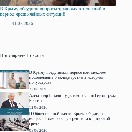
Русская община Крыма и Федерация независимых
Одисс
профсоюзов Крыма укрепляют сотрудничество
гражд
28.07.2026
Популярные Новости
В Крыму представили первое комплексное
исследование о вкладе грузин в историю
полуострова
25.06.2026
Александр Баталин удостоен звания Героя Труда
России
12.06.2026
В Общественной палате Крыма обсудили
вопросы языкового суверенитета в цифровой
среде
05.06.2026