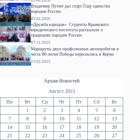
05.06.2026
Владимир Путин дал старт Году единства
народов России
05.02.2026
«Дружба народов»: Студенты Крымского
юридического института рассказали о
традициях народов России
07.11.2025
Маршруты двух профсоюзных автопробегов в
честь 80-летия Победы пересеклись в Керчи
15.05.2025
Архив Новостей
Август 2023
Пн
Вт
Ср
Чт
Пт
Сб
Вс
1
2
3
4
5
6
7
8
9
10
11
12
13
14
15
16
17
18
19
20
21
22
23
24
25
26
27