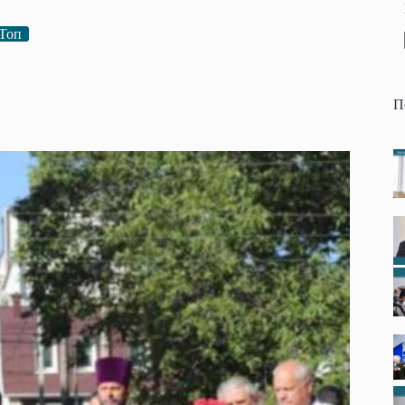
Топ
П