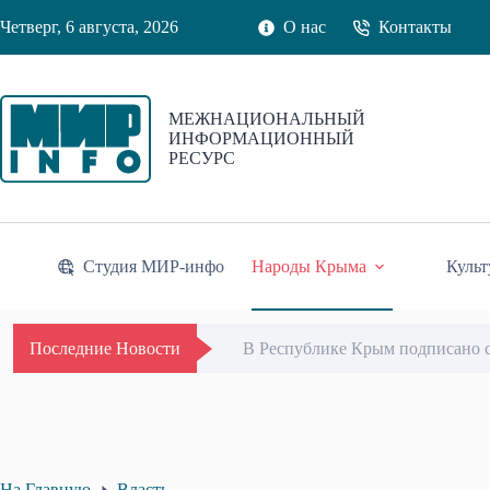
Перейти
Четверг, 6 августа, 2026
О нас
Контакты
к
сути
МЕЖНАЦИОНАЛЬНЫЙ
ИНФОРМАЦИОННЫЙ
РЕСУРС
Студия МИР-инфо
Народы Крыма
Культ
В Республике Крым подписано 
Последние Новости
На Главную
Власть