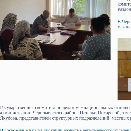
комите
Раздол
В Черн
межна
Государственного комитета по делам межнациональных отноше
администрации Черноморского района Натальи Писаревой, заме
Якубова, представителей структурных подразделений, местных
В Госкомнаце Крыма обсудили развитие регионального отделен