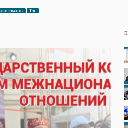
 дипломатия
Топ
П