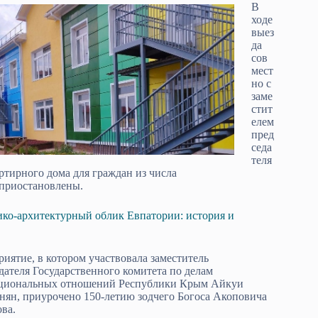
В
ходе
выез
да
сов
мест
но с
заме
стит
елем
пред
седа
теля
ртирного дома для граждан из числа
 приостановлены.
ко-архитектурный облик Евпатории: история и
иятие, в котором участвовала заместитель
дателя Государственного комитета по делам
циональных отношений Республики Крым Айкуи
ян, приурочено 150-летию зодчего Богоса Акоповича
ва.