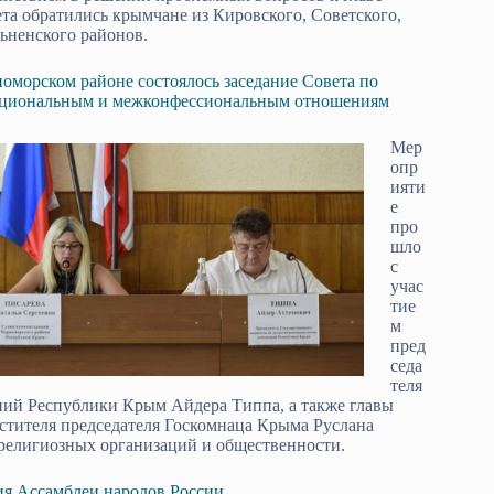
та обратились крымчане из Кировского, Советского,
ьненского районов.
оморском районе состоялось заседание Совета по
циональным и межконфессиональным отношениям
Мер
опр
ияти
е
про
шло
с
учас
тие
м
пред
седа
теля
ний Республики Крым Айдера Типпа, а также главы
стителя председателя Госкомнаца Крыма Руслана
 религиозных организаций и общественности.
ия Ассамблеи народов России