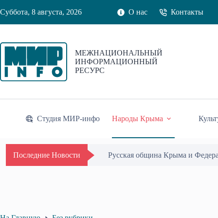
Перейти
Суббота, 8 августа, 2026
О нас
Контакты
к
сути
МЕЖНАЦИОНАЛЬНЫЙ
ИНФОРМАЦИОННЫЙ
РЕСУРС
Студия МИР-инфо
Народы Крыма
Культ
Русская община Крыма и Федер
Последние Новости
На Главную
Без рубрики