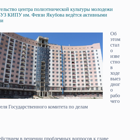
ельство центра полиэтнической культуры молодежи
УЗ КИПУ им. Февзи Якубова ведётся активными
ми
Об
этом
стал
о
изве
стно
в
ходе
выез
дног
о
рабо
чего
еля Государственного комитета по делам
ействием в решении проблемных вопросов к главе