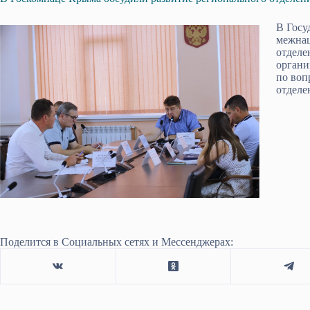
В Госу
межнац
отделе
органи
по воп
отделе
Поделится в Социальных сетях и Мессенджерах: