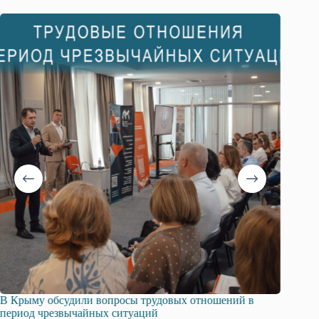
В Крыму обсудили вопросы трудовых отношений в
Русска
период чрезвычайных ситуаций
профсо