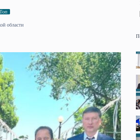
Топ
ой области
П