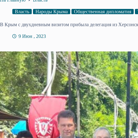
Власть
Народы Крыма
Общественная дипломатия
В Крым с двухдневным визитом прибыла делегация из Херсонск
9 Июн , 2023