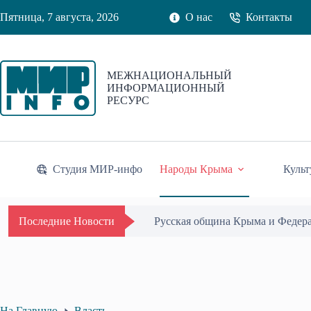
Перейти
Пятница, 7 августа, 2026
О нас
Контакты
к
сути
МЕЖНАЦИОНАЛЬНЫЙ
ИНФОРМАЦИОННЫЙ
РЕСУРС
Студия МИР-инфо
Народы Крыма
Культ
Одиссей Пипия удостоен Почётн
Последние Новости
На Главную
Власть