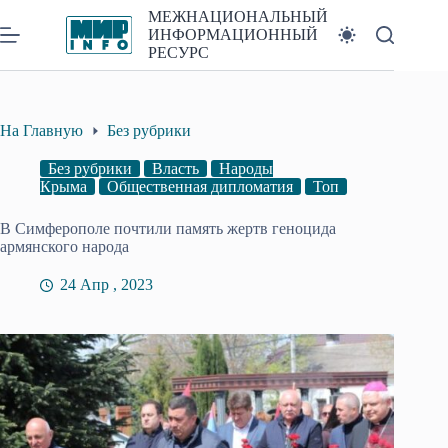
Перейти
МЕЖНАЦИОНАЛЬНЫЙ
к
ИНФОРМАЦИОННЫЙ
сути
РЕСУРС
На Главную
Без рубрики
Без рубрики
Власть
Народы
Крыма
Общественная дипломатия
Топ
В Симферополе почтили память жертв геноцида
армянского народа
24 Апр , 2023