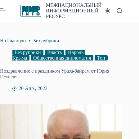
Перейти
МЕЖНАЦИОНАЛЬНЫЙ
к
ИНФОРМАЦИОННЫЙ
сути
РЕСУРС
На Главную
Без рубрики
Без рубрики
Власть
Народы
Крыма
Общественная дипломатия
Топ
Поздравление с праздником Ураза-байрам от Юрия
Гемпеля
20 Апр , 2023