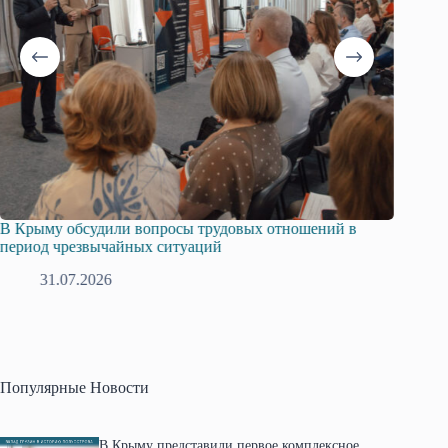
В Крыму обсудили вопросы трудовых отношений в
Русска
период чрезвычайных ситуаций
профсо
31.07.2026
2
Популярные Новости
В Крыму представили первое комплексное