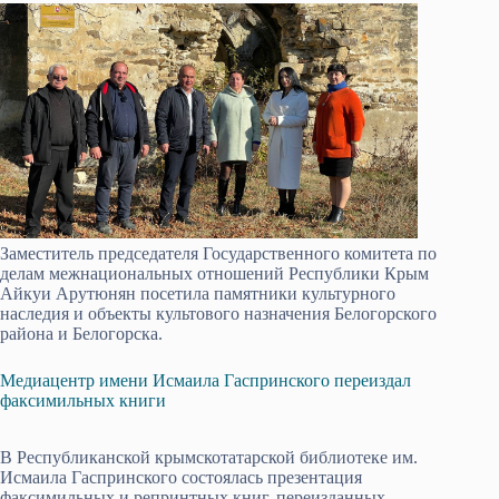
Заместитель председателя Государственного комитета по
делам межнациональных отношений Республики Крым
Айкуи Арутюнян посетила памятники культурного
наследия и объекты культового назначения Белогорского
района и Белогорска.
Медиацентр имени Исмаила Гаспринского переиздал
факсимильных книги
В Республиканской крымскотатарской библиотеке им.
Исмаила Гаспринского состоялась презентация
факсимильных и репринтных книг, переизданных