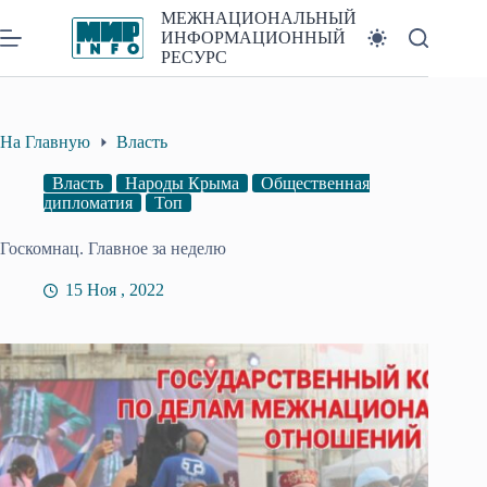
Перейти
МЕЖНАЦИОНАЛЬНЫЙ
к
ИНФОРМАЦИОННЫЙ
сути
РЕСУРС
На Главную
Власть
Власть
Народы Крыма
Общественная
дипломатия
Топ
Госкомнац. Главное за неделю
15 Ноя , 2022