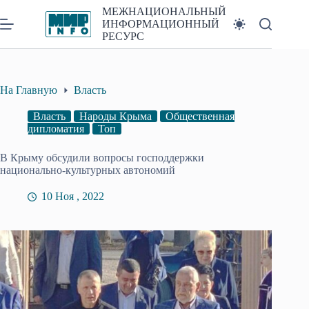
Перейти
МЕЖНАЦИОНАЛЬНЫЙ
к
ИНФОРМАЦИОННЫЙ
сути
РЕСУРС
На Главную
Власть
Власть
Народы Крыма
Общественная
дипломатия
Топ
В Крыму обсудили вопросы господдержки
национально-культурных автономий
10 Ноя , 2022