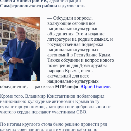
Совета министров РК
, администрации
Симферопольского района
и духовенства.
— Обсудили вопросы,
волнующие сегодня все
национально-культурные
объединения. Это и издание
литературы на родных языках, и
государственная поддержка
национально-культурных
автономий в Республике Крым.
Также обсудили и вопрос нового
помещения для Дома дружбы
народов Крыма, очень
актуальный для всех
национально-культурных
объединений, — рассказал
МИР-инфо
Юрий Гемпель
.
Кроме того, Владимир Константинов поблагодарил
национально-культурные автономии Крыма за ту
гуманитарную помощь, которую они добровольно и от
чистого сердца передают участникам СВО.
По итогам круглого стола было решено провести ряд
рабочих совещаний для оптимизации работы по