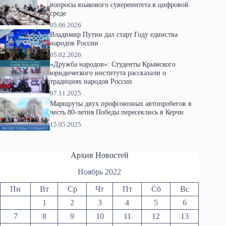
вопросы языкового суверенитета в цифровой
среде
05.06.2026
Владимир Путин дал старт Году единства
народов России
05.02.2026
«Дружба народов»: Студенты Крымского
юридического института рассказали о
традициях народов России
07.11.2025
Маршруты двух профсоюзных автопробегов в
честь 80-летия Победы пересеклись в Керчи
15.05.2025
Архив Новостей
Ноябрь 2022
Пн
Вт
Ср
Чт
Пт
Сб
Вс
1
2
3
4
5
6
7
8
9
10
11
12
13