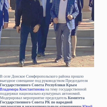
В селе Донское Симферопольского района прошло
выездное совещание под руководством Председателя
Государственного Совета Республики Крым
Владимира Константинова
на тему государственной
поддержки национально-культурных автономий.
Модерировал мероприятие председатель
Комитета
Государственного Совета РК по народной
дипломатии и межнациональным отношениям
Юрий