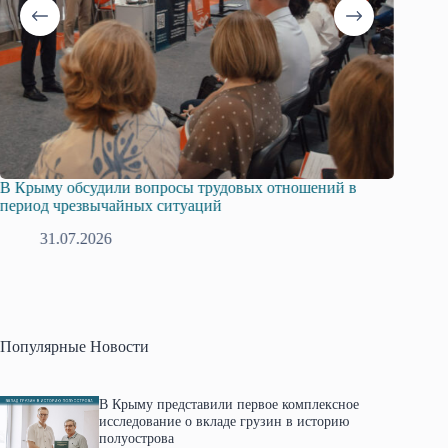
бсудили вопросы трудовых отношений в
Русская община К
езвычайных ситуаций
профсоюзов Крыма
.2026
28.07.2026
Популярные Новости
В Крыму представили первое комплексное
исследование о вкладе грузин в историю
полуострова