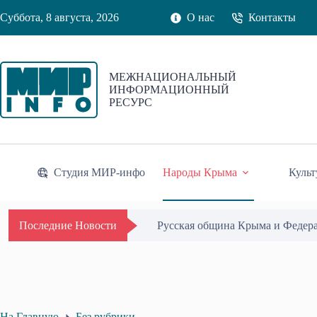
Перейти
Суббота, 8 августа, 2026
О нас
Контакты
к
сути
МЕЖНАЦИОНАЛЬНЫЙ
ИНФОРМАЦИОННЫЙ
РЕСУРС
Студия МИР-инфо
Народы Крыма
Культ
Одиссей Пипия удостоен Почётн
Последние Новости
На Главную
Без рубрики