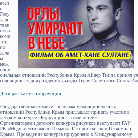
ател
ь
Госу
дарс
твен
ного
коми
тета
по
дела
м
меж
наци
ональных отношений Республики Крым Айдер Типпа принял уча
годовщине со дня рождения дважды Героя Советского Союза Ам
Дети расскажут о коррупции
Государственный комитет по делам межнациональных
отношений Республики Крым приглашает принять участие в
детском конкурсе «Коррупция глазами детей».
Организаторами детского конкурса рисунков выступают ГАУ
РК «Медиацентр имени Исмаила Гаспринского» и Госкомнац
Крыма. Проведение конкурса приурочено к Международному