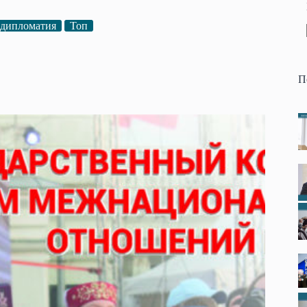
 дипломатия
Топ
П