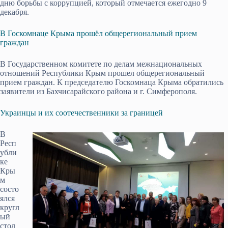
дню борьбы с коррупцией, который отмечается ежегодно 9
декабря.
В Госкомнаце Крыма прошёл общерегиональный прием
граждан
В Государственном комитете по делам межнациональных
отношений Республики Крым прошел общерегиональный
прием граждан. К председателю Госкомнаца Крыма обратились
заявители из Бахчисарайского района и г. Симферополя.
Украинцы и их соотечественники за границей
В
Респ
убли
ке
Кры
м
состо
ялся
кругл
ый
стол