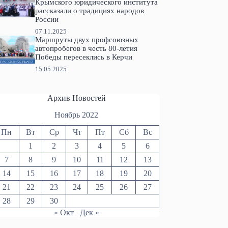
Крымского юридического института
рассказали о традициях народов
России
07.11.2025
Маршруты двух профсоюзных
автопробегов в честь 80-летия
Победы пересеклись в Керчи
15.05.2025
Архив Новостей
Ноябрь 2022
Пн
Вт
Ср
Чт
Пт
Сб
Вс
1
2
3
4
5
6
7
8
9
10
11
12
13
14
15
16
17
18
19
20
21
22
23
24
25
26
27
28
29
30
« Окт
Дек »