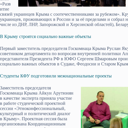
«Разв
итие
связей украинцев Крыма с соотечественниками за рубежом». Кр
украинцев, проживающих в России и за её пределами и собрал 
числе из ДНР, ЛНР, Запорожской и Херсонской областей), Белар
В Крыму строятся социально важные объекты
Первый заместитель председателя Госкомнаца Крыма Руслан Як
советником департамента по вопросам внутренней политики А
представителя Президента РФ в ЮФО Сергеем Шмаровым проин
социально важных объектов в Судаке, Феодосии и Старом Крым
Студенты КФУ подготовили межнациональные проекты
Заместитель председателя
Госкомнаца Крыма Айкуи Арутюнян
в качестве эксперта приняла участие
в работе студенческой проектной
сессии «Этноконфессиональный,
культурный и политический диалог
в Крыму». Проектная сессия была
организована Координационным