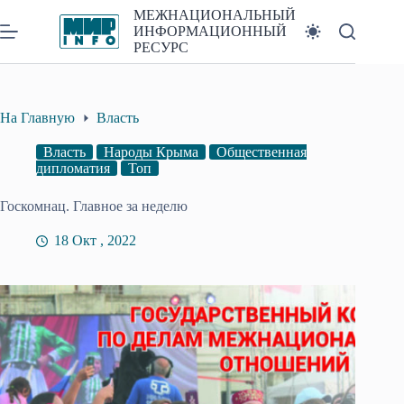
Перейти
МЕЖНАЦИОНАЛЬНЫЙ
к
ИНФОРМАЦИОННЫЙ
сути
РЕСУРС
На Главную
Власть
Власть
Народы Крыма
Общественная
дипломатия
Топ
Госкомнац. Главное за неделю
18 Окт , 2022