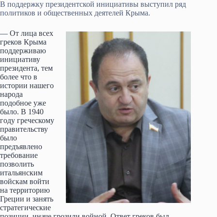
В поддержку президентской инициативы выступил ряд
политиков и общественных деятелей Крыма.
— От лица всех
греков Крыма
поддерживаю
инициативу
президента, тем
более что в
истории нашего
народа
подобное уже
было. В 1940
году греческому
правительству
было
предъявлено
требование
позволить
итальянским
войскам войти
на территорию
Греции и занять
стратегические
позиции, иначе грозили войной. Ответ греков был