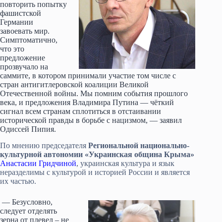
повторить попытку
фашистской
Германии
завоевать мир.
Симптоматично,
что это
предложение
прозвучало на
саммите, в котором принимали участие том числе с
стран антигитлеровской коалиции Великой
Отечественной войны. Мы помним события прошлого
века, и предложения Владимира Путина — чёткий
сигнал всем странам сплотиться в отстаивании
исторической правды в борьбе с нацизмом, — заявил
Одиссей Пипия.
По мнению председателя
Региональной национально-
культурной автономии «Украинская община Крыма»
Анастасии Гридчиной
, украинская культура и язык
неразделимы с культурой и историей России и является
их частью.
— Безусловно,
следует отделять
зерна от плевел – не