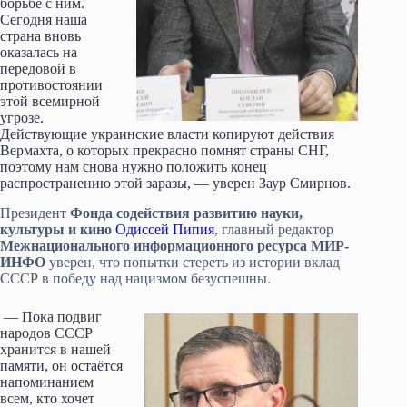
борьбе с ним.
Сегодня наша
страна вновь
оказалась на
передовой в
противостоянии
этой всемирной
угрозе.
Действующие украинские власти копируют действия
Вермахта, о которых прекрасно помнят страны СНГ,
поэтому нам снова нужно положить конец
распространению этой заразы, — уверен Заур Смирнов.
Президент
Фонда содействия развитию науки,
культуры и кино
Одиссей Пипия
, главный редактор
Межнационального информационного ресурса МИР-
ИНФО
уверен, что попытки стереть из истории вклад
СССР в победу над нацизмом безуспешны.
— Пока подвиг
народов СССР
хранится в нашей
памяти, он остаётся
напоминанием
всем, кто хочет