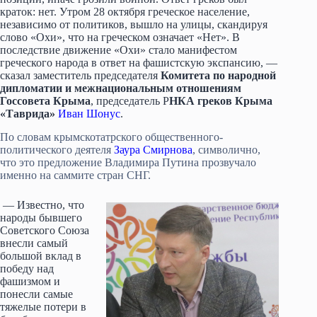
краток: нет. Утром 28 октября греческое население,
независимо от политиков, вышло на улицы, скандируя
слово «Охи», что на греческом означает «Нет». В
последствие движение «Охи» стало манифестом
греческого народа в ответ на фашистскую экспансию, —
сказал заместитель председателя
Комитета по народной
дипломатии и межнациональным отношениям
Госсовета Крыма
, председатель Р
НКА греков Крыма
«Таврида»
Иван Шонус
.
По словам крымскотатрского общественного-
политического деятеля
Заура Смирнова
, символично,
что это предложение Владимира Путина прозвучало
именно на саммите стран СНГ.
— Известно, что
народы бывшего
Советского Союза
внесли самый
большой вклад в
победу над
фашизмом и
понесли самые
тяжелые потери в