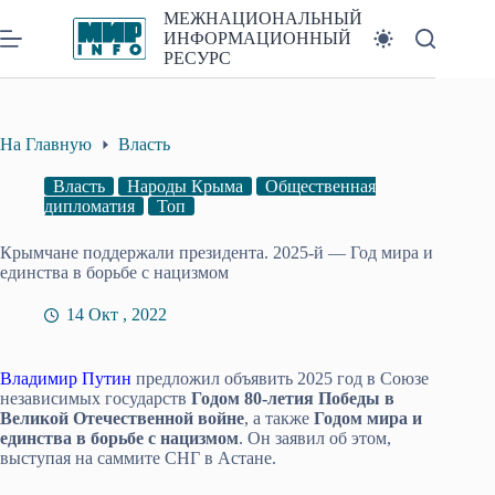
Перейти
МЕЖНАЦИОНАЛЬНЫЙ
к
ИНФОРМАЦИОННЫЙ
сути
РЕСУРС
На Главную
Власть
Власть
Народы Крыма
Общественная
дипломатия
Топ
Крымчане поддержали президента. 2025-й — Год мира и
единства в борьбе с нацизмом
14 Окт , 2022
Владимир Путин
предложил объявить 2025 год в Союзе
независимых государств
Годом 80-летия Победы в
Великой Отечественной войне
, а также
Годом мира и
единства в борьбе с нацизмом
. Он заявил об этом,
выступая на саммите СНГ в Астане.