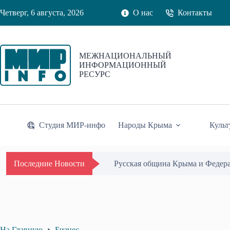
Перейти
Четверг, 6 августа, 2026
О нас
Контакты
к
сути
МЕЖНАЦИОНАЛЬНЫЙ
ИНФОРМАЦИОННЫЙ
РЕСУРС
Студия МИР-инфо
Народы Крыма
Культ
Русская община Крыма и Федер
Последние Новости
На Главную
Бизнес