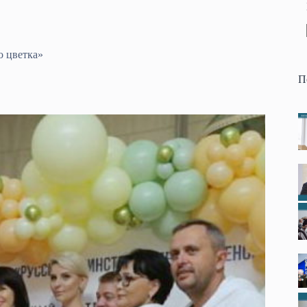
о цветка»
П