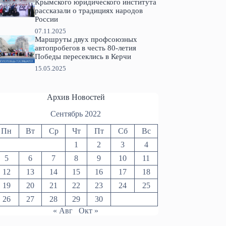
Крымского юридического института
рассказали о традициях народов
России
07.11.2025
Маршруты двух профсоюзных
автопробегов в честь 80-летия
Победы пересеклись в Керчи
15.05.2025
Архив Новостей
Сентябрь 2022
Пн
Вт
Ср
Чт
Пт
Сб
Вс
1
2
3
4
5
6
7
8
9
10
11
12
13
14
15
16
17
18
19
20
21
22
23
24
25
26
27
28
29
30
« Авг
Окт »