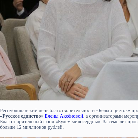
Республиканский день благотворительности «Белый цветок» пр
«Русское единство»
Елены Аксёновой
, а организаторами меро
Благотворительный фонд «Будем милосердны». За семь лет пров
больше 12 миллионов рублей.