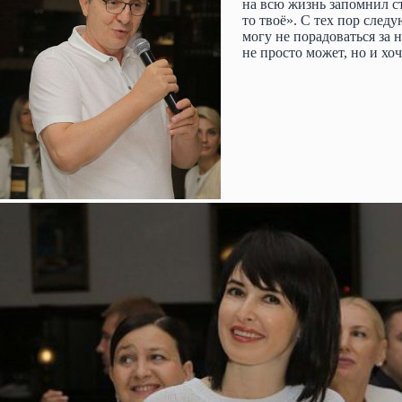
на всю жизнь запомнил с
то твоё». С тех пор след
могу не порадоваться за
не просто может, но и хоч