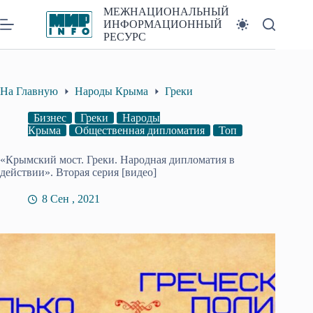
Перейти
МЕЖНАЦИОНАЛЬНЫЙ
к
ИНФОРМАЦИОННЫЙ
сути
РЕСУРС
На Главную
Народы Крыма
Греки
Бизнес
Греки
Народы
Крыма
Общественная дипломатия
Топ
«Крымский мост. Греки. Народная дипломатия в
действии». Вторая серия [видео]
8 Сен , 2021