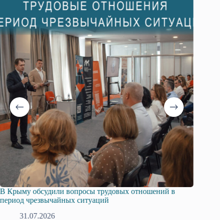
В Крыму обсудили вопросы трудовых отношений в
Русска
период чрезвычайных ситуаций
профсо
31.07.2026
2