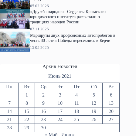
05.02.2026
«Дружба народов»: Студенты Крымского
юридического института рассказали о
традициях народов России
07.11.2025
Маршруты двух профсоюзных автопробегов в
честь 80-летия Победы пересеклись в Керчи
15.05.2025
Архив Новостей
Июнь 2021
Пн
Вт
Ср
Чт
Пт
Сб
Вс
1
2
3
4
5
6
7
8
9
10
11
12
13
14
15
16
17
18
19
20
21
22
23
24
25
26
27
28
29
30
« Май
Июл »