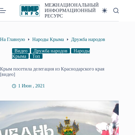
Перейти
МЕЖНАЦИОНАЛЬНЫЙ
к
ИНФОРМАЦИОННЫЙ
сути
РЕСУРС
На Главную
Народы Крыма
Дружба народов
Видео
Дружба народов
Народы
Крыма
Топ
Крым посетила делегация из Краснодарского края
[видео]
1 Июн , 2021