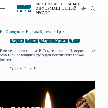
Перейти
МЕЖНАЦИОНАЛЬНЫЙ
к
ИНФОРМАЦИОННЫЙ
сути
РЕСУРС
На Главную
Народы Крыма
Греки
Видео
Греки
Народы Крыма
Топ
Вместе со всем миром. В Симферополе и Новороссийске
отметили годовщину трагедии понтийских греков
[видео]
22 Май , 2021