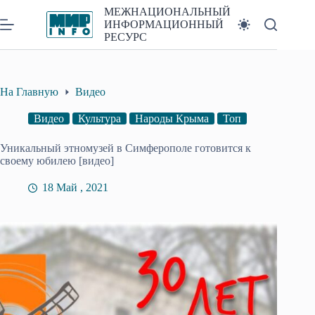
Перейти
МЕЖНАЦИОНАЛЬНЫЙ
к
ИНФОРМАЦИОННЫЙ
сути
РЕСУРС
На Главную
Видео
Видео
Культура
Народы Крыма
Топ
Уникальный этномузей в Симферополе готовится к
своему юбилею [видео]
18 Май , 2021