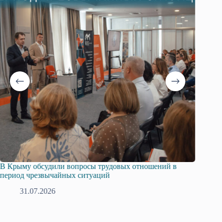
В Крыму обсудили вопросы трудовых отношений в
Русска
период чрезвычайных ситуаций
профсо
31.07.2026
2