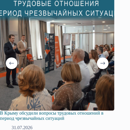
В Крыму обсудили вопросы трудовых отношений в
Русска
период чрезвычайных ситуаций
профсо
31.07.2026
2