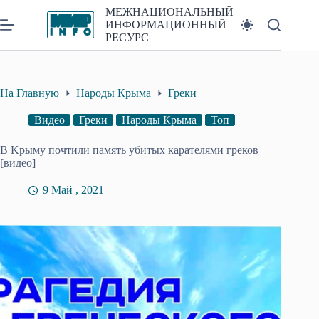
Перейти
МЕЖНАЦИОНАЛЬНЫЙ
к
ИНФОРМАЦИОННЫЙ
сути
РЕСУРС
На Главную
Народы Крыма
Греки
Видео
Греки
Народы Крыма
Топ
В Kрыму почтили память убитых карателями греков
[видео]
9 Май , 2021