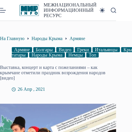
Перейти
МЕЖНАЦИОНАЛЬНЫЙ
к
ИНФОРМАЦИОННЫЙ
сути
РЕСУРС
На Главную
Народы Крыма
Армяне
Армяне
Болгары
Видео
Греки
Итальянцы
Кры
татары
Народы Крыма
Немцы
Топ
Выставка, концерт и карта с пожеланиями – как
крымчане отметили праздник возрождения народов
[видео]
26 Апр , 2021