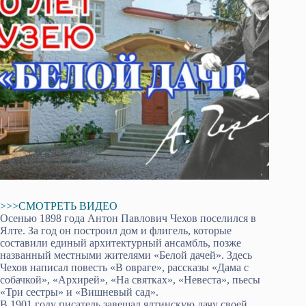
>>>СМОТРЕТЬ ВИДЕО
Осенью 1898 года Антон Павлович Чехов поселился в
Ялте. За год он построил дом и флигель, которые
составили единый архитектурный ансамбль, позже
названный местными жителями «Белой дачей». Здесь
Чехов написал повесть «В овраге», рассказы «Дама с
собачкой», «Архирей», «На святках», «Невеста», пьесы
«Три сестры» и «Вишневый сад».
В 1901 году писатель завещал ялтинскую дачу своей