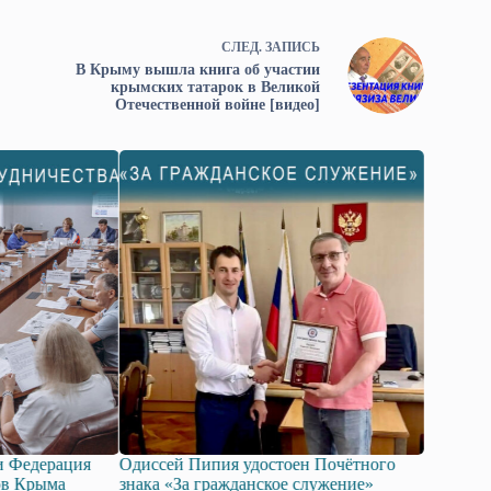
СЛЕД.
ЗАПИСЬ
В Крыму вышла книга об участии
крымских татарок в Великой
Отечественной войне [видео]
и Федерация
Одиссей Пипия удостоен Почётного
Госдума 
ов Крыма
знака «За гражданское служение»
законопр