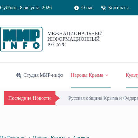
Перейти
Суббота, 8 августа, 2026
О нас
Контакты
к
сути
МЕЖНАЦИОНАЛЬНЫЙ
ИНФОРМАЦИОННЫЙ
РЕСУРС
Студия МИР-инфо
Народы Крыма
Культ
Русская община Крыма и Федер
Последние Новости
На Главную
Народы Крыма
Армяне