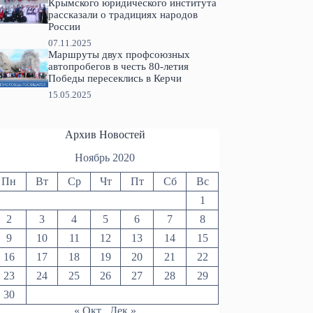
Крымского юридического института
рассказали о традициях народов
России
07.11.2025
Маршруты двух профсоюзных
автопробегов в честь 80-летия
Победы пересеклись в Керчи
15.05.2025
Архив Новостей
Ноябрь 2020
Пн
Вт
Ср
Чт
Пт
Сб
Вс
1
2
3
4
5
6
7
8
9
10
11
12
13
14
15
16
17
18
19
20
21
22
23
24
25
26
27
28
29
30
« Окт
Дек »