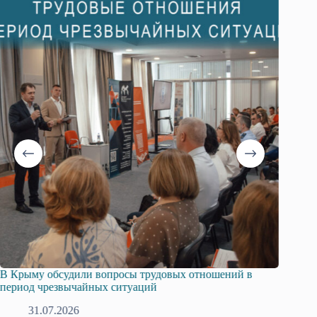
В Крыму обсудили вопросы трудовых отношений в
Русска
период чрезвычайных ситуаций
профсо
31.07.2026
2