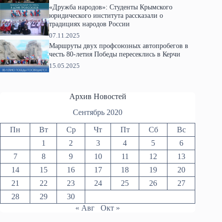
«Дружба народов»: Студенты Крымского
юридического института рассказали о
традициях народов России
07.11.2025
Маршруты двух профсоюзных автопробегов в
честь 80-летия Победы пересеклись в Керчи
15.05.2025
Архив Новостей
Сентябрь 2020
Пн
Вт
Ср
Чт
Пт
Сб
Вс
1
2
3
4
5
6
7
8
9
10
11
12
13
14
15
16
17
18
19
20
21
22
23
24
25
26
27
28
29
30
« Авг
Окт »