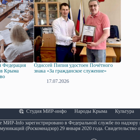
Одиссей Пипия удостоен Почётного
Госдума приняла в перво
знака «За гражданское служение»
законопроект о поддержк
технологий искусственно
17.07.2026
08.07.2026
Студия МИР-инфо
Народы Крыма
Культура
е МИР-Info зарегистрировано в Федеральной службе по надзору
муникаций (Роскомнадзор) 29 января 2020 года. Свидетельство 