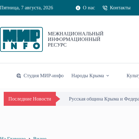
Перейти
Пятница, 7 августа, 2026
О нас
Контакты
к
сути
МЕЖНАЦИОНАЛЬНЫЙ
ИНФОРМАЦИОННЫЙ
РЕСУРС
Студия МИР-инфо
Народы Крыма
Культ
Русская община Крыма и Федер
Последние Новости
На Главную
Видео