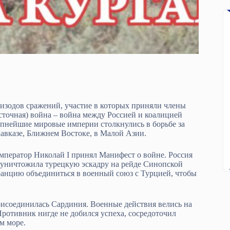
зодов сражений, участие в которых приняли члены
сточная) война – война между Россией и коалицией
пнейшие мировые империи столкнулись в борьбе за
Кавказе, Ближнем Востоке, в Малой Азии.
император Николай I принял Манифест о войне. Россия
 уничтожила турецкую эскадру на рейде Синопской
анцию объединиться в военный союз с Турцией, чтобы
присоединилась Сардиния. Военные действия велись на
Противник нигде не добился успеха, сосредоточил
м море.