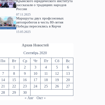
Крымского юридического института
рассказали о традициях народов
России
07.11.2025
Маршруты двух профсоюзных
автопробегов в честь 80-летия
Победы пересеклись в Керчи
15.05.2025
Архив Новостей
Сентябрь 2020
Пн
Вт
Ср
Чт
Пт
Сб
Вс
1
2
3
4
5
6
7
8
9
10
11
12
13
14
15
16
17
18
19
20
21
22
23
24
25
26
27
28
29
30
« Авг
Окт »