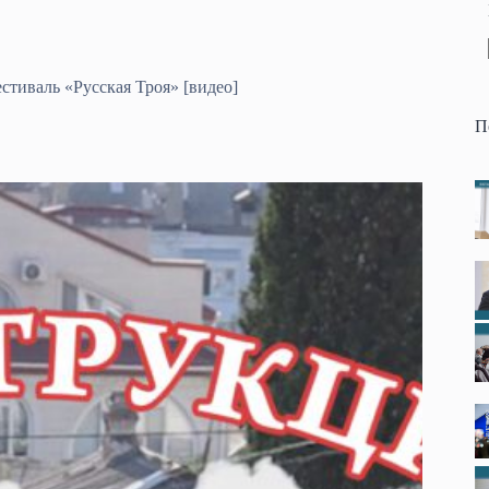
тиваль «Русская Троя» [видео]
П