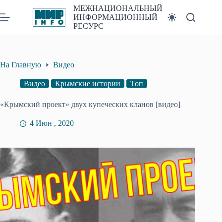
Перейти
МЕЖНАЦИОНАЛЬНЫЙ
к
ИНФОРМАЦИОННЫЙ
сути
РЕСУРС
На Главную
Видео
Видео
Крымские истории
Топ
«Крымский проект» двух купеческих кланов [видео]
4 Июн , 2020