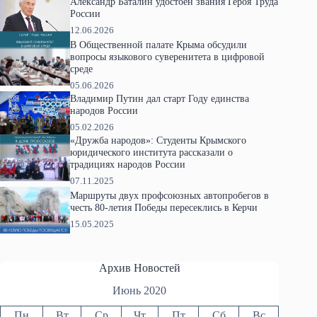
Александр Баталин удостоен звания Героя Труда
России
12.06.2026
В Общественной палате Крыма обсудили
вопросы языкового суверенитета в цифровой
среде
05.06.2026
Владимир Путин дал старт Году единства
народов России
05.02.2026
«Дружба народов»: Студенты Крымского
юридического института рассказали о
традициях народов России
07.11.2025
Маршруты двух профсоюзных автопробегов в
честь 80-летия Победы пересеклись в Керчи
15.05.2025
Архив Новостей
Июнь 2020
Пн
Вт
Ср
Чт
Пт
Сб
Вс