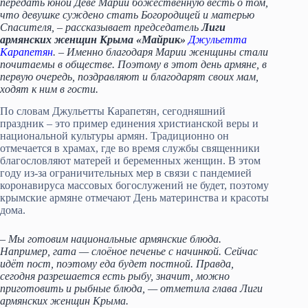
передать юной Деве Марии божественную весть о том,
что девушке суждено стать Богородицей и матерью
Спасителя, – рассказывает председатель
Лиги
армянских женщин Крыма
«Майрик»
Джульетта
Карапетян
. – Именно благодаря Марии женщины стали
почитаемы в обществе. Поэтому в этот день армяне, в
первую очередь, поздравляют и благодарят своих мам,
ходят к ним в гости.
По словам Джульетты Карапетян, сегодняшний
праздник – это пример единения христианской веры и
национальной культуры армян. Традиционно он
отмечается в храмах, где во время службы священники
благословляют матерей и беременных женщин. В этом
году из-за ограничительных мер в связи с пандемией
коронавируса массовых богослужений не будет, поэтому
крымские армяне отмечают День материнства и красоты
дома.
– Мы готовим национальные армянские блюда.
Например, гата — слоёное печенье с начинкой. Сейчас
идёт пост, поэтому еда будет постной. Правда,
сегодня разрешается есть рыбу, значит, можно
приготовить и рыбные блюда, — отметила глава Лиги
армянских женщин Крыма.