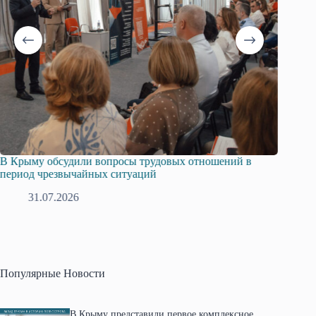
В Крыму обсудили вопросы трудовых отношений в
Русска
период чрезвычайных ситуаций
профсо
31.07.2026
2
Популярные Новости
В Крыму представили первое комплексное