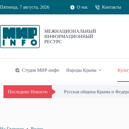
Перейти
Пятница, 7 августа, 2026
О нас
Контакты
к
сути
МЕЖНАЦИОНАЛЬНЫЙ
ИНФОРМАЦИОННЫЙ
РЕСУРС
Студия МИР-инфо
Народы Крыма
Культ
Русская община Крыма и Федер
Последние Новости
На Главную
Видео