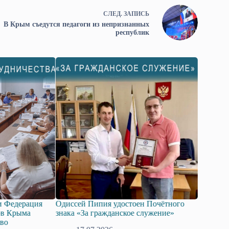
СЛЕД.
ЗАПИСЬ
В Крым съедутся педагоги из непризнанных
республик
и Федерация
Одиссей Пипия удостоен Почётного
Госдума 
ов Крыма
знака «За гражданское служение»
законопр
тво
технолог