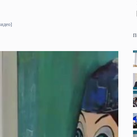
видео]
П